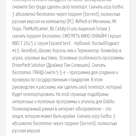
сможете без труда сделать свой телепорт. Скачать игру Gothic
3 абсолютно бесплатно через торрент (torrent), полностью
русская версия на компьютер (PC). RePack от Механики, Mr
Ouija, TheMultiLamer, RG Catalyst или лицензия Готика 3
скачать торрент бесплатно. СМОТРЕТЬ КИНО ОНЛАЙН! Сериал:
КВЕСТ 2015 1 серия Expand text… глубокий. КислыйПодкаст
#15. Хеллбой, Шазам, Король лев и Терминатор. Конвейер в
играх, игровые выставки. Основные особенности программы
DriverPack Solution (Драйвер Пак Солюшен). Скачать
бесплатно. ГРАНД-Смета 5.5.4 – программа для создания и
проверки по государственным стандартам. В этом
руководстве я расскажу, как сделать свой телепорт, который
будет телепортировать. На этой странице подобраны
интересные и полезные программы и утилиты для Diablo.
Полноэкранный режим в интернет-обозревателе – это
опция, которая может быть крайне. Скачать игру Gothic 3
абсолютно бесплатно через торрент (torrent), полностью
русская версия.