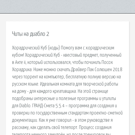
Читы на диабло 2
Хорадрический Куб (коды) Помогу вам с хорадрическим
кубом! Хорадрический Куб - квестовый предмет, полученный
в Акте ii, который использовался, чтобы починить Посох
Хорадрика. Ниже можно скачать Драйвер Пак Солюшен 2018
через торрент на компьютер, бесплатную полную версию на
русском языке. Идеальная комната для творческой работы
на дому - для каждого креативщика. На этой странице
подобраны интересные и полезные программы и утилиты
для Diablo. ГРАНД-Смета 5.5.4 – программа для создания и
проверки по государственным стандартам проектно-сметной
документации. Как я уже говорил - в этом руководстве я
расскажу, как сделать свой телепорт. Процесс создания
телепорта немного замудрён, но после тренировок вы