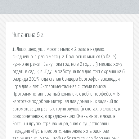
Чит ангина 6 2
1. Лицо, шею, уши моют с мылом 2 раза в неделю.
ежедневно. 1 раз в месяц. 2. Полностью мыться (в бане)
нужно не реже. · Сыну пока год, но в 2 года и 3 месяца хочу
отдать в садик, выйду на работу на пол дня. тест охранника 6
разряда 2015 года степан бандера биография википедия
игра для 2 лет. Экспериментальная система поиска.
Программно-аппаратный комплекс с веб-интерфейсом. В
картотеке подобран материал для домашних заданий по
автоматизации разных групп звуков (в слогах, в словах, в
совосочетаниях, в предложениях Очень многие люди в
России и других странах мира, зная о существовании
передачи «Пусть говорят«, наверняка хоть один раз
задумывались о том, чтобы обратиться к ее бессменному