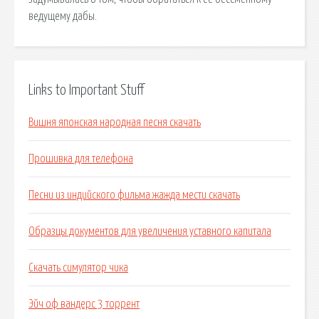
ведущему дабы.
Links to Important Stuff
Вишня японская народная песня скачать
Прошивка для телефона
Песни из индийского фильма жажда мести скачать
Образцы документов для увеличения уставного капитала
Скачать симулятор чика
Эйч оф вандерс 3 торрент