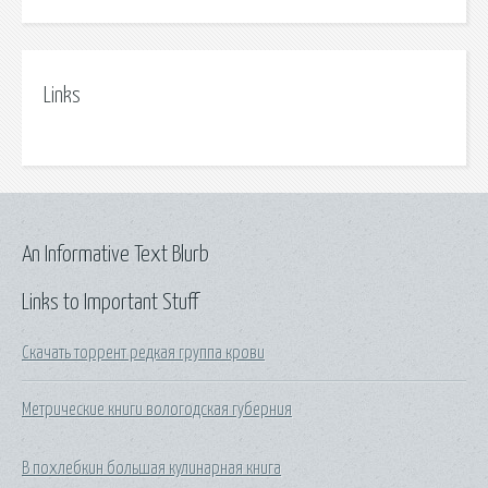
Links
An Informative Text Blurb
Links to Important Stuff
Скачать торрент редкая группа крови
Метрические книги вологодская губерния
В похлебкин большая кулинарная книга