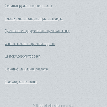
Скачать игру лего стар варс на пк
Как сохранить в опере открытые вкладки
Путешествие в другую галактику скачать книгу
Winhex скачать на русском торрент
Цветок у дороги торрент
Скачать фильм линия разлома
Билл ходжес трилогия
© Untitled. All rights reserved.