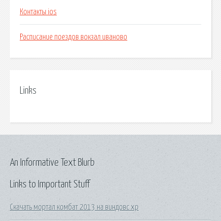
Контакты ios
Расписание поездов вокзал иваново
Links
An Informative Text Blurb
Links to Important Stuff
Скачать мортал комбат 2013 на виндовс xp