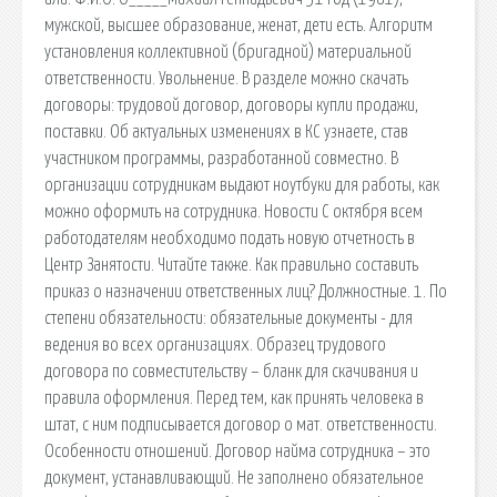
мужской, высшее образование, женат, дети есть. Алгоритм
установления коллективной (бригадной) материальной
ответственности. Увольнение. В разделе можно скачать
договоры: трудовой договор, договоры купли продажи,
поставки. Об актуальных изменениях в КС узнаете, став
участником программы, разработанной совместно. В
организации сотрудникам выдают ноутбуки для работы, как
можно оформить на сотрудника. Новости С октября всем
работодателям необходимо подать новую отчетность в
Центр Занятости. Читайте также. Как правильно составить
приказ о назначении ответственных лиц? Должностные. 1. По
степени обязательности: обязательные документы - для
ведения во всех организациях. Образец трудового
договора по совместительству – бланк для скачивания и
правила оформления. Перед тем, как принять человека в
штат, с ним подписывается договор о мат. ответственности.
Особенности отношений. Договор найма сотрудника – это
документ, устанавливающий. Не заполнено обязательное