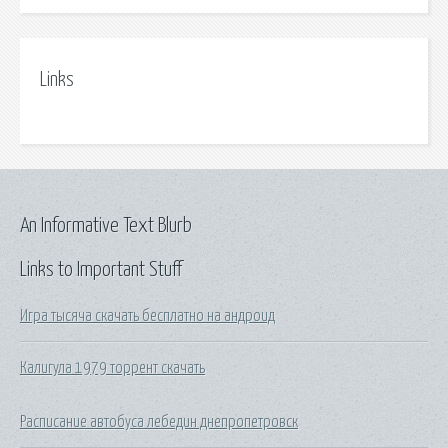
Links
An Informative Text Blurb
Links to Important Stuff
Игра тысяча скачать бесплатно на андроид
Калигула 1979 торрент скачать
Расписание автобуса лебедин днепропетровск