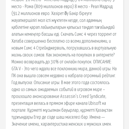
место - Рома (809 миллионов евро) 8 место - Реал Мадрид
(912 миллионов евро. Хазірет Әбу Бәкір біреуге
жауапкершілігі мол істі жүктеген кезде, сол адамның
қабілетіне қарап лайықтыларын қапысыз таңдап тағайындай
алатын кемеңгер басшы еді. Скачать Симс 4 через торрент от
Хатаба совершенно бесплатно со всеми дополнениями, и
новым Симс 4 Стрейнджервиль, погрузившись в виртуальную
жизнь своих симов. Как экономить на покупках в интернете?
Можно возвращать до 30% от онлайн покупок. ОПИСАНИЕ:
GTA V - Это чего ждали все поклонники мира, данной игры. На
ПК она вышла совсем недавно и набрала огромный рейтинг.
Год выпуска: Описание игры: В мае этого года состоялось
одно из самых ожидаемых событий в игровом мире –
произошло анонсирование Assassin's Creed Syndicate,
презентация велась в прямом эфире канала Ubisoft на
портале. Құрметті мұсылман бауырлар, құрметті Қазақстан
тұрғындары Егер де сізде шаш мәселесі бар. Имена —
Значение имени, характеристика женских и мужских имен.