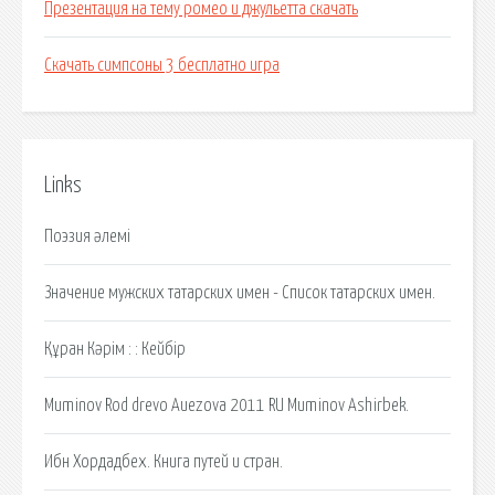
Презентация на тему ромео и джульетта скачать
Скачать симпсоны 3 бесплатно игра
Links
Поэзия әлемі
Значение мужских татарских имен - Список татарских имен.
Құран Кәрім : : Кейбір
Muminov Rod drevo Auezova 2011 RU Muminov Ashirbek.
Ибн Хордадбех. Книга путей и стран.