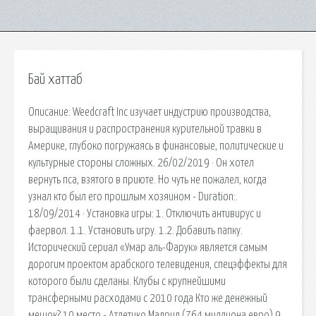
Бай хаттаб
Описание: Weedcraft Inc изучает индустрию производства,
выращивания и распространения курительной травки в
Америке, глубоко погружаясь в финансовые, политические и
культурные стороны сложных. 26/02/2019 · Он хотел
вернуть пса, взятого в приюте. Но чуть не пожалел, когда
узнал кто был его прошлым хозяином - Duration:.
18/09/2014 · Установка игры: 1. Отключить антивирус и
фаервол. 1.1. Установить игру. 1.2. Добавить папку.
Исторический сериал «Умар аль-Фарук» является самым
дорогим проектом арабского телевидения, спецэффекты для
которого были сделаны. Клубы с крупнейшими
трансферными расходами с 2010 года Кто же денежный
мешок? 10 место - Атлетико Мадрид (764 миллиона евро) 9