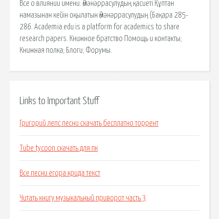
Все о влиянии имени. Әмәнәррасулудың қасиеті Құптан
намазынан кейін оқылатын Әмәнәррасулудың (Бақара 285-
286. Academia.edu is a platform for academics to share
research papers. Книжное братство Помощь и контакты;
Книжная полка; Блоги; Форумы.
Links to Important Stuff
Григорий лепс песни скачать бесплатно торрент
Tube tycoon скачать для пк
Все песни егора крида текст
Читать книгу музыкальный приворот часть 3