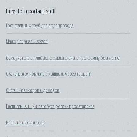
Links to Important Stuff
Гост стальных труб для водопровода
Мажор сериал 2 sezon
Самоучитель английского языка скачать программу бесплатно
Скачать игру крылатые хищники через торрент
Счетчик расходов и доходов
Расписание 1174 автобуса рогань пролетарская
Вайс сити город фото