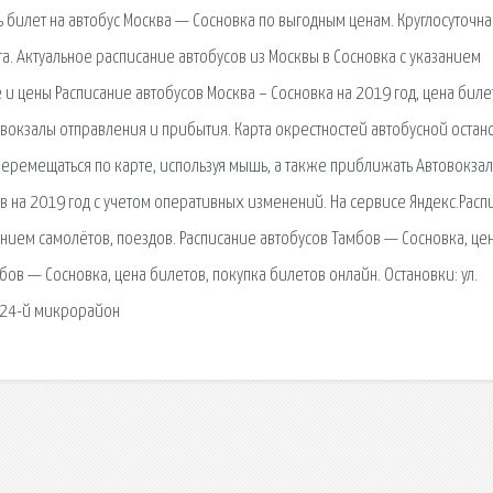
ть билет на автобус Москва — Сосновка по выгодным ценам. Круглосуточна
а. Актуальное расписание автобусов из Москвы в Сосновка с указанием
и цены Расписание автобусов Москва – Сосновка на 2019 год, цена биле
 вокзалы отправления и прибытия. Карта окрестностей автобусной остан
перемещаться по карте, используя мышь, а также приближать Автовокзал
ов на 2019 год с учетом оперативных изменений. На сервисе Яндекс.Расп
нием самолётов, поездов. Расписание автобусов Тамбов — Сосновка, це
бов — Сосновка, цена билетов, покупка билетов онлайн. Остановки: ул.
- 24-й микрорайон