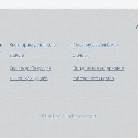
A
ов
Книги ирина денежкина
Релакс музыка альбомы
скачать
скачать
Скачать драйвера для
Юридическое содержание
мышки х7 xl 750mk
собственности кратко
© Untitled. All rights reserved.