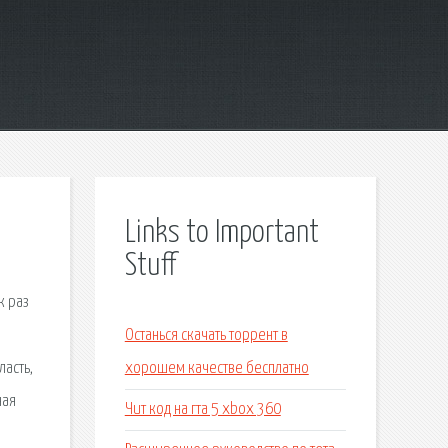
Links to Important
Stuff
к раз
Останься скачать торрент в
ласть,
хорошем качестве бесплатно
ная
Чит код на гта 5 xbox 360