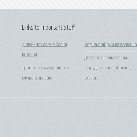
Links to Important Stuff
32av834rb схема блока
Мод на скайрим на ассасин
питания
Договор о совместном
Трое из леса аудиокниги
сотрудничестве образец
слушать онлайн
скачать