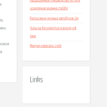
Расширенное руководство по тета
я
исцелению вианна стайбл
Расписание ночных автобусов 2м
та,
Читы на бессмертие в ворлд оф
овки
танк
исания
Мануал кавасаки zx6r
на
Links