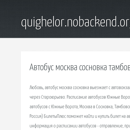
quighelor.nobackend.or
Автобус москва сосновка тамбо
Любовь, автобус москва сосновка выезжает с автовокз
через Староюрьево. Расписание автобусов Южные Ворот
автобусов с Южные Ворота, Москва в Сосновка, Тамбовск
Россия) БилетыПлюс поможет найти и купить билет на ав
информация о расписании автобусов - отправление, пр