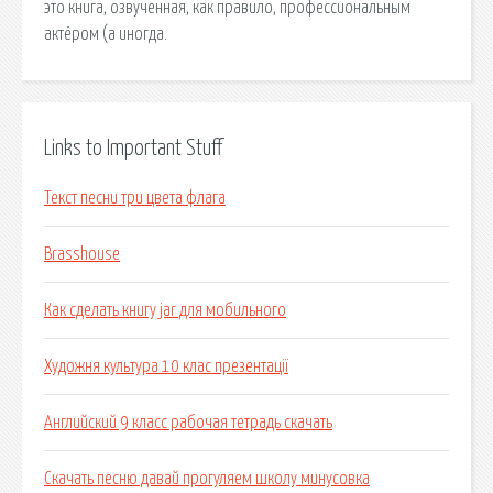
это книга, озвученная, как правило, профессиональным
актёром (а иногда.
Links to Important Stuff
Текст песни три цвета флага
Brasshouse
Как сделать книгу jar для мобильного
Художня культура 10 клас презентації
Английский 9 класс рабочая тетрадь скачать
Скачать песню давай прогуляем школу минусовка