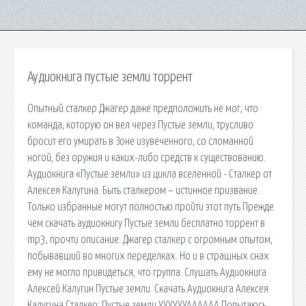
Аудиокнига пустые земли торрент
Опытный сталкер Джагер даже предположить не мог, что
команда, которую он вел через Пустые земли, трусливо
бросит его умирать в Зоне изувеченного, со сломанной
ногой, без оружия и каких-либо средств к существованию.
Аудиокнига «Пустые земли» из цикла вселенной - Сталкер от
Алексея Калугина. Быть сталкером – истинное призвание.
Только избранные могут полностью пройти этот путь Прежде
чем скачать аудиокнигу Пустые земли бесплатно торрент в
mp3, прочти описание: Джагер сталкер с огромным опытом,
побывавший во многих переделках. Но и в страшных снах
ему не могло привидеться, что группа. Слушать Аудиокнига
Алексей Калугин Пустые земли. Скачать Аудиокнига Алексея
Калугина Сталкер: Пустые земли УУУУУУАААААА Попытаюсь.