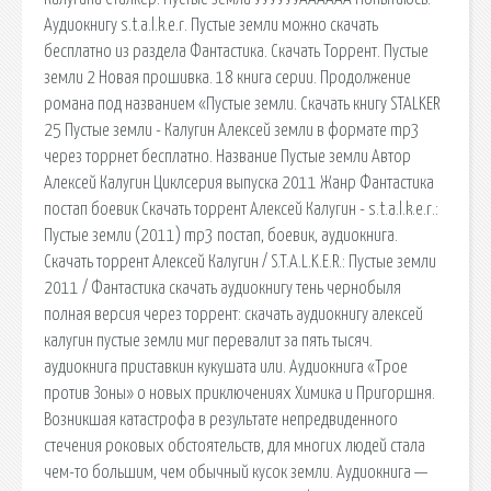
Аудиокнигу s.t.a.l.k.e.r. Пустые земли можно скачать
бесплатно из раздела Фантастика. Скачать Торрент. Пустые
земли 2 Новая прошивка. 18 книга серии. Продолжение
романа под названием «Пустые земли. Скачать книгу STALKER
25 Пустые земли - Калугин Алексей земли в формате mp3
через торрнет бесплатно. Название Пустые земли Автор
Алексей Калугин Циклсерия выпуска 2011 Жанр Фантастика
постап боевик Скачать торрент Алексей Калугин - s.t.a.l.k.e.r.:
Пустые земли (2011) mp3 постап, боевик, аудиокнига.
Скачать торрент Алексей Калугин / S.T.A.L.K.E.R.: Пустые земли
2011 / Фантастика скачать аудиокнигу тень чернобыля
полная версия через торрент: скачать аудиокнигу алексей
калугин пустые земли миг перевалит за пять тысяч.
аудиокнига приставкин кукушата или. Аудиокнига «Трое
против Зоны» о новых приключениях Химика и Пригоршня.
Возникшая катастрофа в результате непредвиденного
стечения роковых обстоятельств, для многих людей стала
чем-то большим, чем обычный кусок земли. Аудиокнига —