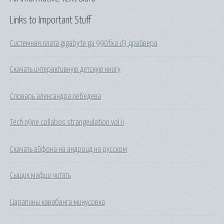
Links to Important Stuff
Системная плата gigabyte ga 990fxa d3 драйвера
Скачать интерактивную детскую книгу
Словарь александра лебедева
Tech n9ne collabos strangeulation vol ii
Скачать айфона на андроид на русском
Сыщик мафии читать
Царапины кавабанга минусовка