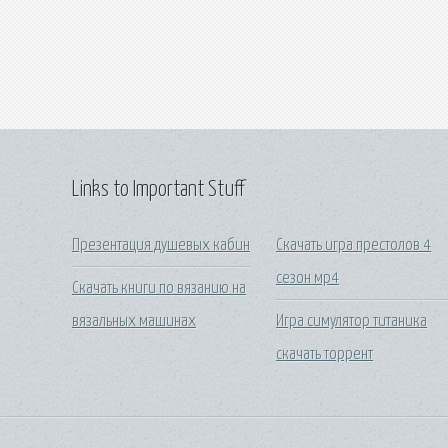
Links to Important Stuff
Презентация душевых кабин
Скачать игра престолов 4
сезон мр4
Скачать книги по вязанию на
вязальных машинах
Игра симулятор титаника
скачать торрент