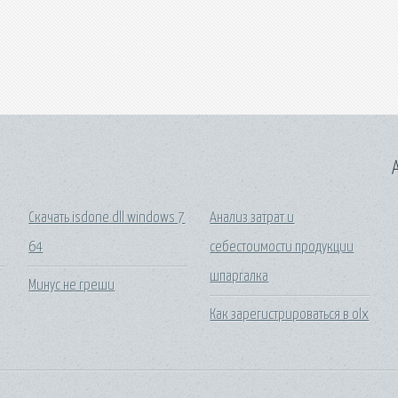
A
Скачать isdone dll windows 7
Анализ затрат и
64
себестоимости продукции
шпаргалка
Минус не греши
Как зарегистрироваться в olx