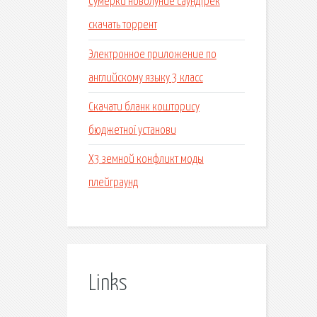
Сумерки новолуние саундтрек
скачать торрент
Электронное приложение по
английскому языку 3 класс
Скачати бланк кошторису
бюджетної установи
X3 земной конфликт моды
плейграунд
Links