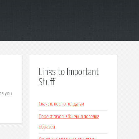
Links to Important
Stuff
ps you
Скачать песню пендулум
Проект газоснабжения поселка
образец