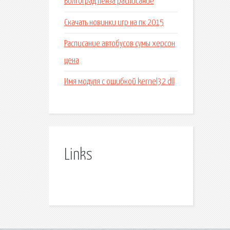
Волгоград пенза расписание
Скачать новинки игр на пк 2015
Расписание автобусов сумы херсон
цена
Имя модуля с ошибкой kernel32 dll
Links