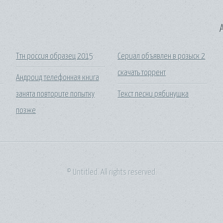
A
Ттн россия образец 2015
Сериал объявлен в розыск 2
скачать торрент
Андроид телефонная книга
занята повторите попытку
Текст песни рябинушка
позже
© Untitled. All rights reserved.