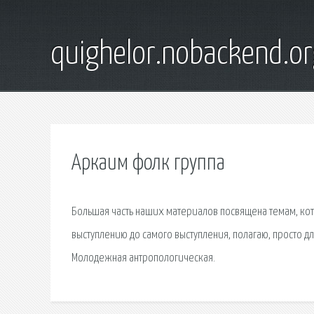
quighelor.nobackend.or
Аркаим фолк группа
Большая часть наших материалов посвящена темам, кот
выступлению до самого выступления, полагаю, просто д
Молодежная антропологическая.