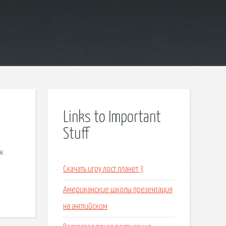
Links to Important
Stuff
 к
Скачать игру лост планет 3
Американские школы презентация
на английском