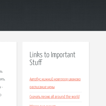
Links to Important
Stuff
ь.
ять.
Автобус нижний новгород иваново
 -
расписание цены
ю
Скачать песню all around the world