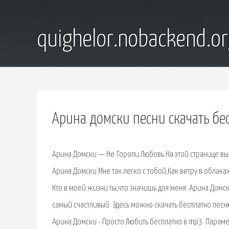
quighelor.nobackend.or
Арина домски песни скачать бе
Арина Домски — Не Торопи Любовь На этой странице вы
Арина Домски Мне так легко с тобой,Как ветру в облаках
Кто в моей жизни ты,что значишь для меня. Арина Домски
самый счастливый. Здесь можно скачать бесплатно песню
Арина Домски - Просто Любить бесплатно в mp3. Парамет