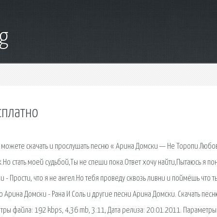
g
сплатно
 можете скачать и прослушать песню « Арина Домски — Не Торопи Любов
.Но стать моей судьбой,Ты не спеши пока.Ответ хочу найти,Пытаюсь я пон
 - Прости, что я не ангел.Но тебя проведу сквозь ливни и поймёшь что ты
 Арина Домски - Рана И Соль и другие песни Арина Домски. Скачать песн
ры файла: 192 kbps, 4,36 mb, 3:11, Дата релиза: 20.01.2011. Параметры