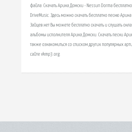
файла: Скачать Арина Домски - Nessun Dorma бесплатно 
DriveMusic. Здесь можно скачать бесплатно песню Арин
Зайцев.нет Вы можете бесплатно скачать и слушать он
альбомы исполнителя Арина Домски. Скачать песни Арин
также ознакомиться со списком других популярных арти
сайте vkmp3.org.