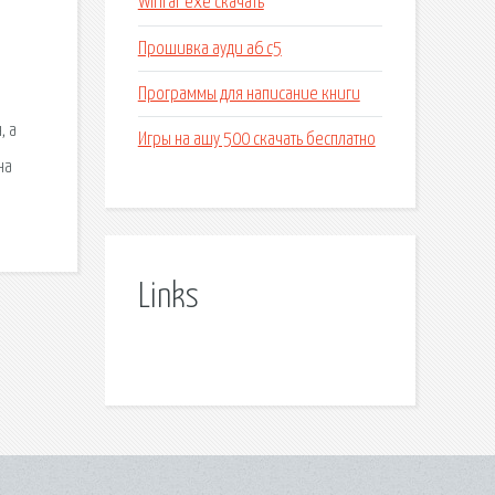
Winrar exe скачать
Прошивка ауди а6 с5
Программы для написание книги
и
, а
Игры на ашу 500 скачать бесплатно
на
Links