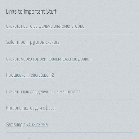
Links to Important Stuff
Скачать песню из фильма анатомия любви
Sailor moon rpg игры скачать
Скачать через торрент фильм красный дракон
Прошивка плейстейшен 2
Скачать скин для девушек на майнкрафт
Интернет шлюз для офиса
Samsung s5302 схема