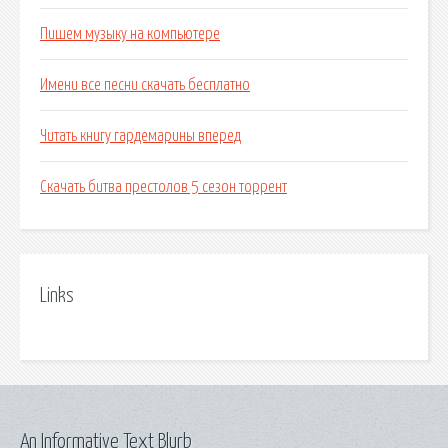
Пишем музыку на компьютере
Имени все песни скачать бесплатно
Читать книгу гардемарины вперед
Скачать битва престолов 5 сезон торрент
Links
An Informative Text Blurb