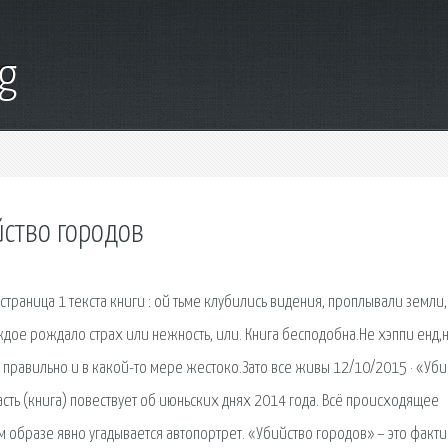
g
йство городов
страница 1 текста книги : ой тьме клубились видения, проплывали земли,
аждое рождало страх или нежность, или. Книга бесподобна.Не хэппи енд,
е правильно и в какой-то мере жестоко.Зато все живы 12/10/2015 · «Уб
асть (книга) повествует об июньских днях 2014 года. Всё происходящее
м образе явно угадывается автопортрет. «Убийство городов» – это факт