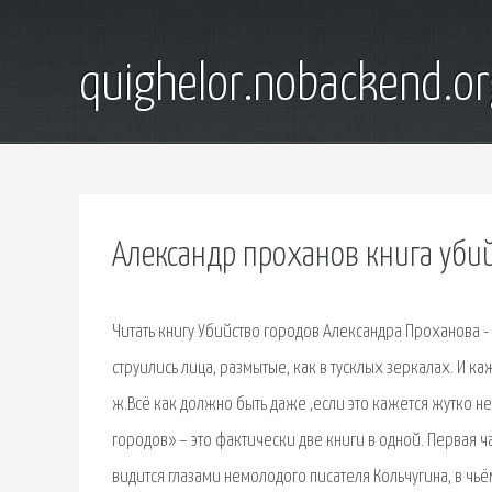
quighelor.nobackend.or
Александр проханов книга уби
Читать книгу Убийство городов Александра Проханова - 
струились лица, размытые, как в тусклых зеркалах. И к
ж.Всё как должно быть даже ,если это кажется жутко н
городов» – это фактически две книги в одной. Первая ч
видится глазами немолодого писателя Кольчугина, в чьё