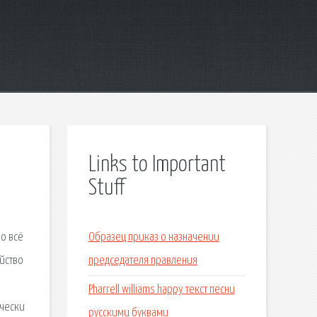
Links to Important
Stuff
но всё
Образец приказ о назначении
ийство
председателя правления
Pharrell williams happy текст песни
ически
русскими буквами