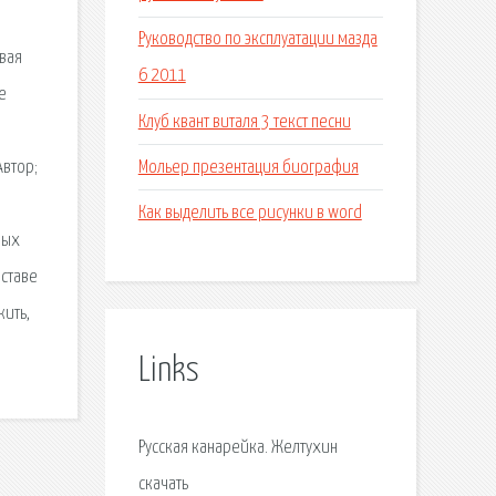
о
Руководство по эксплуатации мазда
рвая
6 2011
е
Клуб квант виталя 3 текст песни
Мольер презентация биография
Автор;
Как выделить все рисунки в word
ных
оставе
жить,
Links
Русская канарейка. Желтухин
скачать