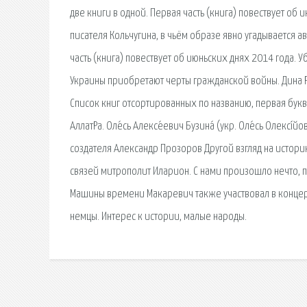
две книги в одной. Первая часть (книга) повествует об
писателя Кольчугина, в чьём образе явно угадывается а
часть (книга) повествует об июньских днях 2014 года.
Украины приобретают черты гражданской войны. Дина Р
Список книг отсортированных по названию, первая буква
АллатРа. Оле́сь Алексе́евич Бузина́ (укр. Оле́сь Олексі́
создателя Александр Прозоров Другой взгляд на истор
связей митрополит Иларион. С нами произошло нечто, п
Машины времени Макаревич также участвовал в концерт
немцы. Интерес к истории, малые народы.