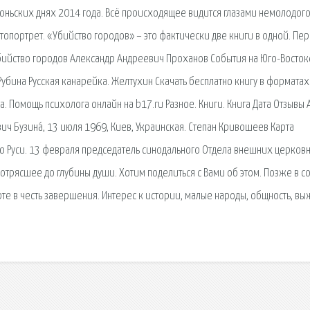
 июньских днях 2014 года. Всё происходящее видится глазами немолодог
втопортрет. «Убийство городов» – это фактически две книги в одной. Пе
 Убийство городов Александр Андреевич Проханов События на Юго-Восток
убина Русская канарейка. Желтухин Скачать бесплатно книгу в форматах
. Помощь психолога онлайн на b17.ru Разное. Книги. Книга Дата Отзывы 
йович Бузина́, 13 июля 1969, Киев, Украинская. Степан Кривошеев Карта
ию Руси. 13 февраля председатель синодального Отдела внешних церков
отрясшее до глубины души. Хотим поделиться с Вами об этом. Позже в с
е в честь завершения. Интерес к истории, малые народы, общность, вы