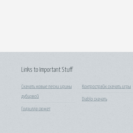
Links to Important Stuff
Скачать новые песни ирины
Контрострайк скачать игры
дубцовой
Diablo скачать
Годзилла сюжет