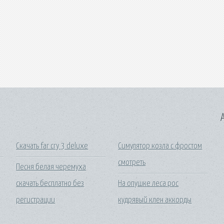
A
Скачать far cry 3 deluxe
Симулятор козла с фростом
смотреть
Песня белая черемуха
скачать бесплатно без
На опушке леса рос
регистрации
кудрявый клен аккорды