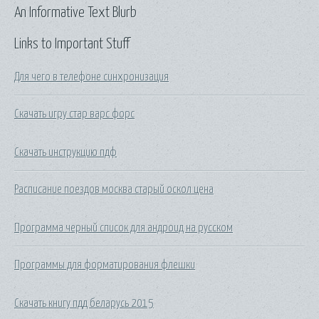
An Informative Text Blurb
Links to Important Stuff
Для чего в телефоне синхронизация
Скачать игру стар варс форс
Скачать инструкцию пдф
Расписание поездов москва старый оскол цена
Программа черный список для андроид на русском
Программы для форматирования флешки
Скачать книгу пдд беларусь 2015