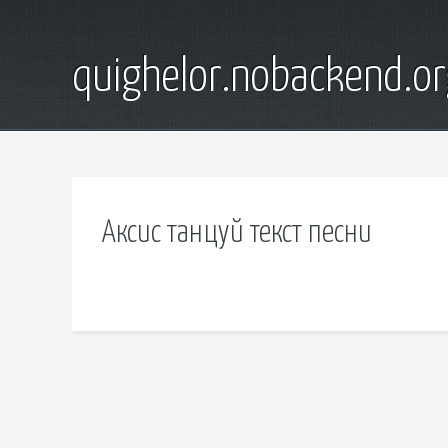
quighelor.nobackend.or
Аксис танцуй текст песни