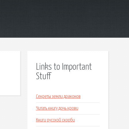
Links to Important
Stuff
Секреты земли драконов
Читать книгу дочь крови
Книги русской скорби