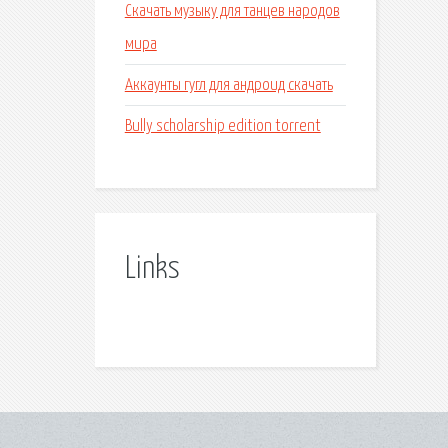
Скачать музыку для танцев народов
мира
Аккаунты гугл для андроид скачать
Bully scholarship edition torrent
Links