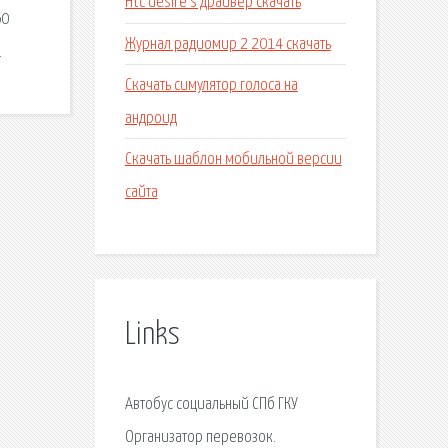
Htc desire s драйвер скачать
60
Журнал радиомир 2 2014 скачать
.
Скачать симулятор голоса на
андроид
Скачать шаблон мобильной версии
сайта
Links
Автобус социальный СПб ГКУ
Организатор перевозок.