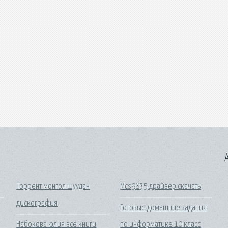
A
Торрент монгол шуудан
Mcs9835 драйвер скачать
дискография
Готовые домашние задания
Набокова юлия все книги
по информатике 10 класс