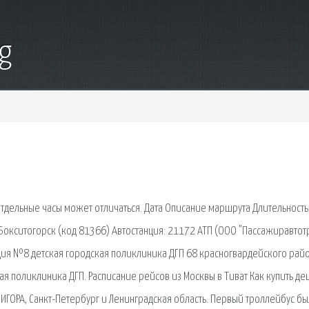
g
тдельные часы может отличаться. Дата Описание маршрута Длительность
. Бокситогорск (код 81366) Автостанция: 21172 АТП (ООО "Пассажиравтотр
ция №8 детская городская поликлиника ДГП 68 красногвардейского райо
ая поликлиника ДГП. Расписание рейсов из Москвы в Тиват Как купить д
ИГОРА, Санкт-Петербург и Ленинградская область. Первый троллейбус бы