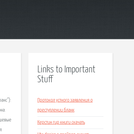
Links to Important
Stuff
анс"):
Протокол устного заявления о
на.
преступлении бланк
ешевые
Керстин гир книги скачать
л