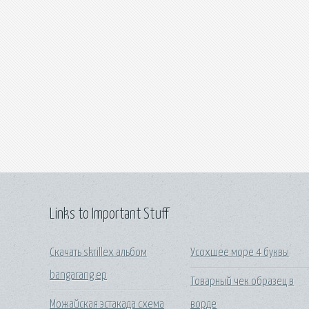
Links to Important Stuff
Скачать skrillex альбом
Усохшее море 4 буквы
bangarang ep
Товарный чек образец в
Можайская эстакада схема
ворде