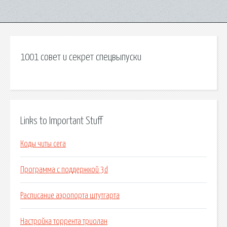
1001 совет и секрет спецвыпуски
Links to Important Stuff
Коды читы сега
Программа с поддержкой 3d
Расписание аэропорта штутгарта
Настройка торрента триолан