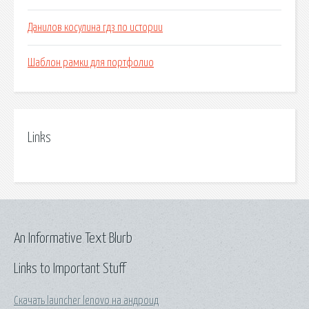
Данилов косулина гдз по истории
Шаблон рамки для портфолио
Links
An Informative Text Blurb
Links to Important Stuff
Скачать launcher lenovo на андроид