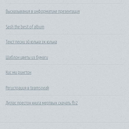
Высказывания в информатике презентация
Sash the best of album
Текст песни эй юлька эх юлька
Шаблон цветы из бумаги
Кис ми рингтон
Регистрация в teamspeak
Дуглас престон книга мертвых скачать fb2